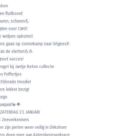
kken
n fluitkoord
huren, schuren💪
gden voor CWO!
e welpen opkomst
rs gaan op zomerkamp naar Uitgeest!
an de vletten💪⛵️
groot succes!
gst bij Jantje Beton collecte
n Poffertjes
 Eldorado Hoodie!
rs lekker bezig!
tego
euwjaar!💫🌟
ZATERDAG 21 JANUARI
t Zeeverkenners
en zijn pieten weer veilig in Dirkshorn
ers doen mee aan Katersberespekrace