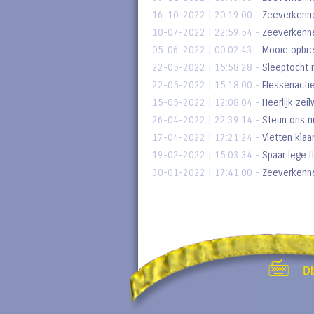
16-10-2022 | 20:19:00
-
Zeeverkenne
10-07-2022 | 22:59:54
-
Zeeverkenne
05-06-2022 | 00:02:43
-
Mooie opbr
22-05-2022 | 15:58:28
-
Sleeptocht n
22-05-2022 | 15:18:00
-
Flessenacti
15-05-2022 | 12:08:04
-
Heerlijk zei
26-04-2022 | 22:39:14
-
Steun ons n
17-04-2022 | 17:21:24
-
Vletten klaa
19-02-2022 | 15:03:34
-
Spaar lege f
30-01-2022 | 17:41:00
-
Zeeverkenne