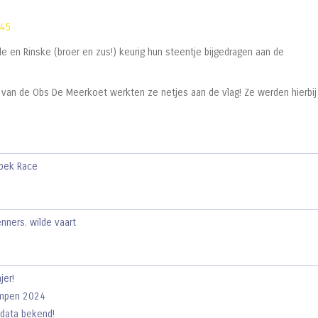
:45
 en Rinske (broer en zus!) keurig hun steentje bijgedragen aan de
 van de Obs De Meerkoet werkten ze netjes aan de vlag! Ze werden hierbij
spek Race
enners
,
wilde vaart
jer!
ampen 2024
data bekend!