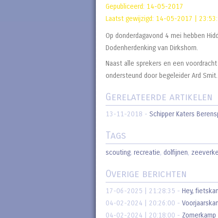
Gepubliceerd:
14-05-2017
Laatst gewijzigd:
14-05-2017 | 23:53
Op donderdagavond 4 mei hebben Hidde
Dodenherdenking van Dirkshorn.
Naast alle sprekers en een voordracht
ondersteund door begeleider Ard Smit.
Gerelateerde artikelen
13-11-2018
-
Schipper Katers Beren
Tags
scouting
,
recreatie
,
dolfijnen
,
zeeverk
Overige berichten
17-06-2025 | 21:28:35
-
Hey, fietskan
04-02-2024 | 20:26:00
-
Voorjaarsk
04-02-2024 | 20:18:00
-
Zomerkamp 