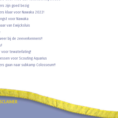
rs zijn goed bezig
rs klaar voor Nawaka 2022!
engst voor Nawaka
aar van Ewijcksluis
e
lweer bij de zeeverkenners!!
u!
r voor tewaterlating!
lessen voor Scouting Aquarius
rs gaan naar subkamp Colosseum!!