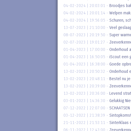
04-02-2024 | 20:03:01
-
Broodjes ba
04-02-2024 | 20:01:14
-
Welpen make
04-02-2024 | 19:56:05
-
Schuren, sc
13-07-2023 | 21:10:00
-
Veel geslaa
08-07-2023 | 20:19:50
-
Super warm
02-07-2023 | 19:01:27
-
Zeeverkenne
01-04-2023 | 17:00:00
-
Onderhoud a
01-04-2023 | 16:50:05
-
iScout een 
01-04-2023 | 16:38:00
-
Goede opbren
13-02-2023 | 20:50:32
-
Onderhoud e
13-02-2023 | 20:48:11
-
Bestel nu je
13-02-2023 | 20:39:00
-
Zeeverkenne
13-02-2023 | 20:36:00
-
Levend stra
03-01-2023 | 14:36:30
-
Gelukkig Ni
07-12-2022 | 22:07:00
-
SCHAATSEN 
03-12-2022 | 21:38:39
-
Sintopkoms
21-11-2022 | 21:53:11
-
Sinterklaas 
06-11-2022 | 12:43:00
-
Zeeverkenn