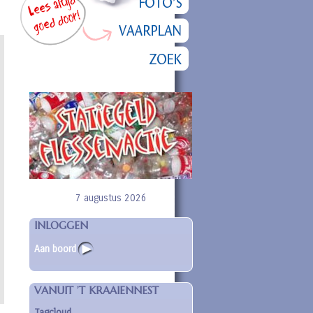
7 augustus 2026
INLOGGEN
Aan boord
VANUIT ’T KRAAIENNEST
Tagcloud