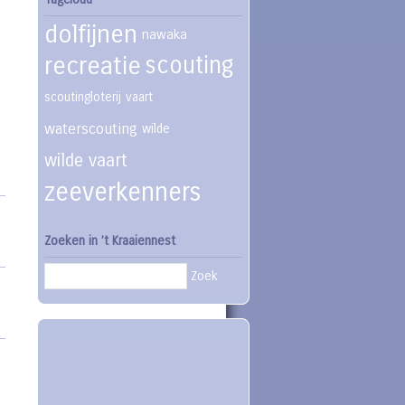
dolfijnen
nawaka
recreatie
scouting
scoutingloterij
vaart
waterscouting
wilde
wilde vaart
zeeverkenners
Zoeken in ’t Kraaiennest
Zoek