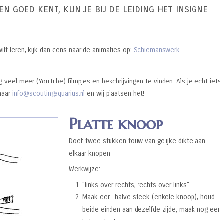
n goed kent, kun je bij de leiding het insigne
lt leren, kijk dan eens naar de animaties op:
Schiemanswerk
.
og veel meer (YouTube) filmpjes en beschrijvingen te vinden. Als je echt iet
naar
info@scoutingaquarius.nl
en wij plaatsen het!
Platte knoop
Doel
: twee stukken touw van gelijke dikte aan
elkaar knopen
Werkwijze
:
"links over rechts, rechts over links".
Maak een
halve steek
(enkele knoop), houd
beide einden aan dezelfde zijde, maak nog ee