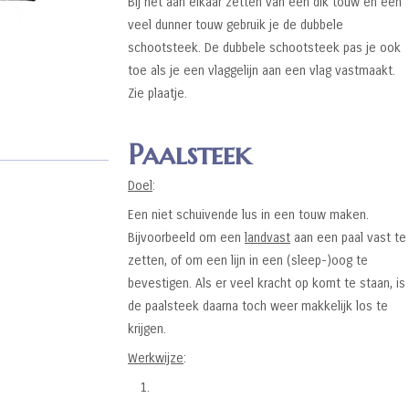
Bij het aan elkaar zetten van een dik touw en een
veel dunner touw gebruik je de dubbele
schootsteek. De dubbele schootsteek pas je ook
toe als je een vlaggelijn aan een vlag vastmaakt.
Zie plaatje.
Paalsteek
Doel
:
Een niet schuivende lus in een touw maken.
Bijvoorbeeld om een
landvast
aan een paal vast te
zetten, of om een lijn in een (sleep-)oog te
bevestigen. Als er veel kracht op komt te staan, is
de paalsteek daarna toch weer makkelijk los te
krijgen.
Werkwijze
: