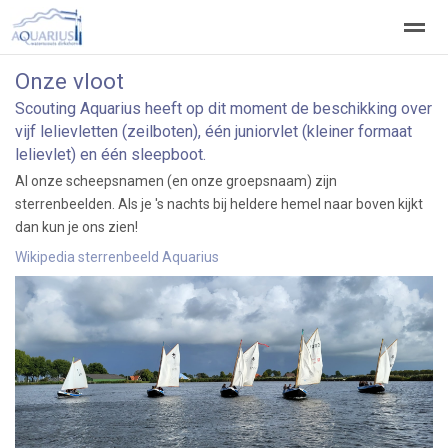
Onze vloot
Welkom
Welpen
Zeeverkenners
Wilde vaart
Scouting Aquarius heeft op dit moment de beschikking over
vijf lelievletten (zeilboten), één juniorvlet (kleiner formaat
lelievlet) en één sleepboot.
Home
Zoeken
Vacatures
Al onze scheepsnamen (en onze groepsnaam) zijn
sterrenbeelden. Als je 's nachts bij heldere hemel naar boven kijkt
dan kun je ons zien!
Wikipedia sterrenbeeld Aquarius