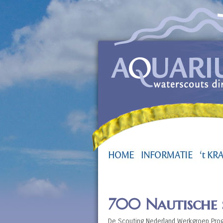
700 Nautische 
De Scouting Nederland Werkgroep Prog