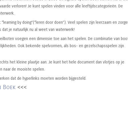
waarde verloren! Je kunt spelen vinden voor alle leeftijdscategorieën. De
aterwerk.
“learning by doing”(“leren door doen”). Veel spelen zijn leerzaam en zorge
s dat je natuurlijk nu al weet van waterwerk!
zeilboten voegen een dimensie toe aan het spelen. De combinatie van boo
ijkheden. Ook bekende spelvormen, als bos- en gezelschapsspelen zijn
rechts het kleine plaatje aan. Je kunt het hele document dan vlotjes op je
en naar de mooiste spelen.
rken dat de hyperlinks moeten worden bijgesteld.
n Boek
<<<