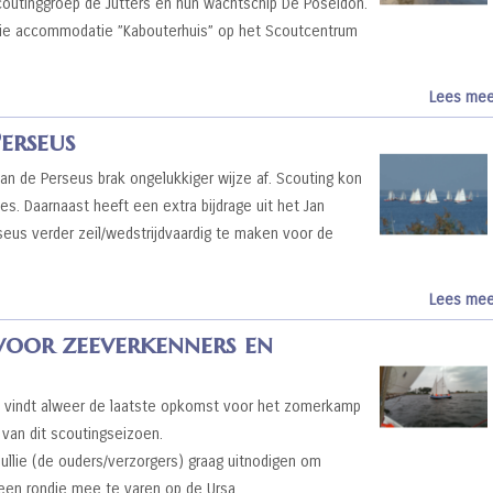
outinggroep de Jutters en hun wachtschip De Poseidon.
oie accommodatie ”Kabouterhuis” op het Scoutcentrum
Lees mee
erseus
an de Perseus brak ongelukkiger wijze af. Scouting kon
s. Daarnaast heeft een extra bijdrage uit het Jan
eus verder zeil/wedstrijdvaardig te maken voor de
Lees mee
or zeeverkenners en
li vindt alweer de laatste opkomst voor het zomerkamp
van dit scoutingseizoen.
 jullie (de ouders/verzorgers) graag uitnodigen om
f een rondje mee te varen op de Ursa…