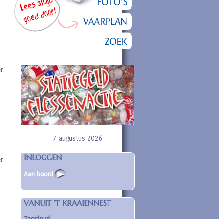
r
7 augustus 2026
INLOGGEN
r
Aan boord
VANUIT ’T KRAAIENNEST
Tagcloud