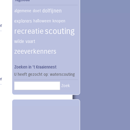
dolfijnen
algemene
doet
explorers
halloween
knopen
r
scouting
recreatie
wilde vaart
zeeverkenners
Zoeken in ’t Kraaiennest
U heeft gezocht op: waterscouting
r
Zoek