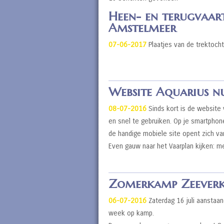
Heen- en terugvaart
Amstelmeer
07-06-2017
Plaatjes van de trektocht
Website Aquarius nu
08-07-2016
Sinds kort is de website 
en snel te gebruiken. Op je smartphon
de handige mobiele site opent zich van
Even gauw naar het Vaarplan kijken: me
Zomerkamp Zeeverke
06-07-2016
Zaterdag 16 juli aanstaa
week op kamp.