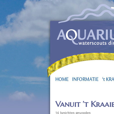
Vanuit ’t Kraai
16 berichten gevonden