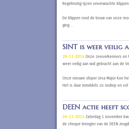
Regelmatig rijzen onverwachte klippe
De klippen rond de bouw van onze moo
ging…
SINT is weer veilig
26-11-2014
Onze zeeverkenners en Wi
weer veilig aan wal gebracht aan de Ve
Onze nieuwe sleper Ursa Major kon hel
Het is daar inmiddels zo ondiep en vo
DEEN actie heeft sc
04-11-2014
Zaterdag 1 november kwa
de cheque brengen van de DEEN Jeugdsp