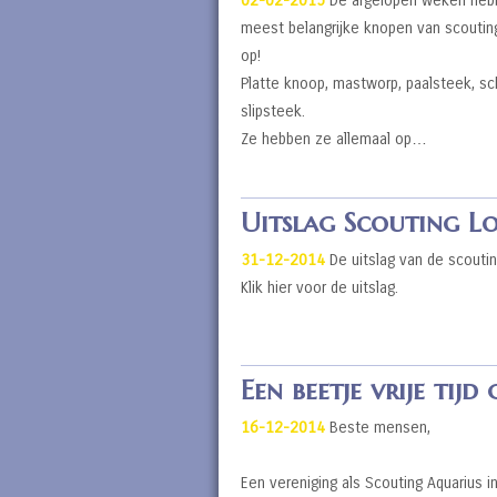
De afgelopen weken hebbe
meest belangrijke knopen van scoutin
op!
Platte knoop, mastworp, paalsteek, s
slipsteek.
Ze hebben ze allemaal op…
Uitslag Scouting Lo
31-12-2014
De uitslag van de scoutin
Klik hier voor de uitslag.
Een beetje vrije tijd
16-12-2014
Beste mensen,
Een vereniging als Scouting Aquarius i