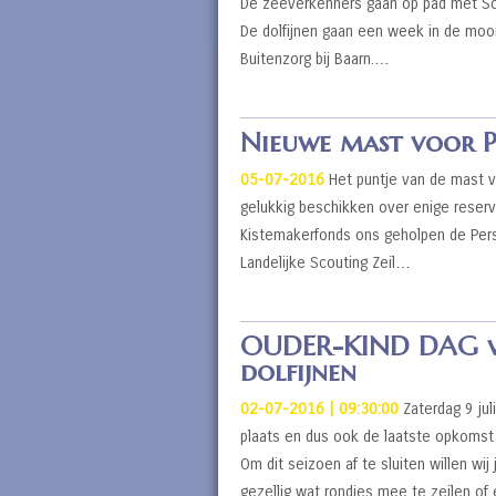
De zeeverkenners gaan op pad met Sc
De dolfijnen gaan een week in de mo
Buitenzorg bij Baarn.…
Nieuwe mast voor P
05-07-2016
Het puntje van de mast v
gelukkig beschikken over enige reserve
Kistemakerfonds ons geholpen de Pers
Landelijke Scouting Zeil…
OUDER-KIND DAG vo
dolfijnen
02-07-2016 | 09:30:00
Zaterdag 9 ju
plaats en dus ook de laatste opkomst 
Om dit seizoen af te sluiten willen wij
gezellig wat rondjes mee te zeilen o