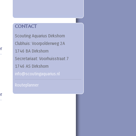
CONTACT
Scouting Aquarius Dirkshorn
Clubhuis: Voorpolderweg 2A
r
1746 BA Dirkshorn
Secretariaat: Voorhuisstraat 7
1746 AS Dirkshorn
info@scoutingaquarius.nl
Routeplanner
r