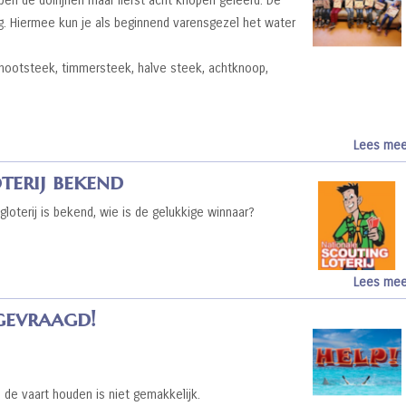
n de dolfijnen maar liefst acht knopen geleerd. De
g. Hiermee kun je als beginnend varensgezel het water
chootsteek, timmersteek, halve steek, achtknoop,
Lees mee
terij bekend
gloterij is bekend, wie is de gelukkige winnaar?
Lees mee
 gevraagd!
n de vaart houden is niet gemakkelijk.