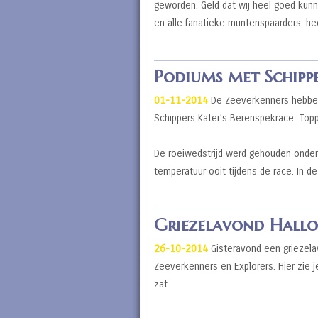
geworden. Geld dat wij heel goed kunn
en alle fanatieke muntenspaarders: h
Podiums met Schippe
01-11-2014
De Zeeverkenners hebben 
Schippers Kater’s Berenspekrace. Topp
De roeiwedstrijd werd gehouden onder
temperatuur ooit tijdens de race. In 
Griezelavond Hallow
26-10-2014
Gisteravond een griezela
Zeeverkenners en Explorers. Hier zie j
zat.