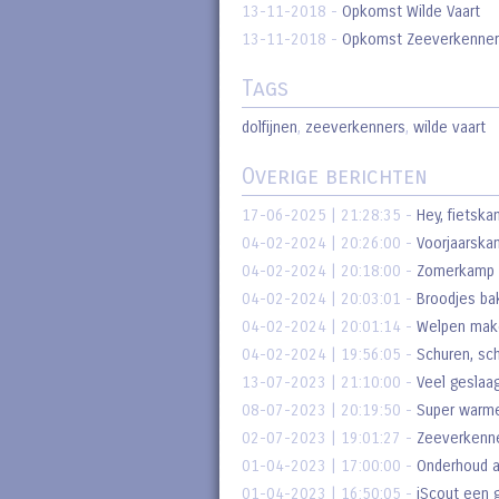
13-11-2018
-
Opkomst Wilde Vaart
13-11-2018
-
Opkomst Zeeverkenner
Tags
dolfijnen
,
zeeverkenners
,
wilde vaart
Overige berichten
17-06-2025 | 21:28:35
-
Hey, fietskan
04-02-2024 | 20:26:00
-
Voorjaarsk
04-02-2024 | 20:18:00
-
Zomerkamp 
04-02-2024 | 20:03:01
-
Broodjes ba
04-02-2024 | 20:01:14
-
Welpen make
04-02-2024 | 19:56:05
-
Schuren, sc
13-07-2023 | 21:10:00
-
Veel geslaa
08-07-2023 | 20:19:50
-
Super warm
02-07-2023 | 19:01:27
-
Zeeverkenne
01-04-2023 | 17:00:00
-
Onderhoud a
01-04-2023 | 16:50:05
-
iScout een 