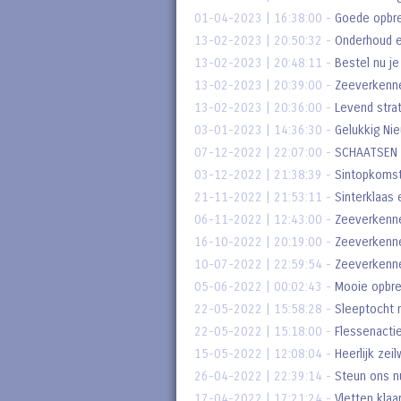
01-04-2023 | 16:38:00
-
Goede opbren
13-02-2023 | 20:50:32
-
Onderhoud e
13-02-2023 | 20:48:11
-
Bestel nu je
13-02-2023 | 20:39:00
-
Zeeverkenne
13-02-2023 | 20:36:00
-
Levend stra
03-01-2023 | 14:36:30
-
Gelukkig Ni
07-12-2022 | 22:07:00
-
SCHAATSEN 
03-12-2022 | 21:38:39
-
Sintopkoms
21-11-2022 | 21:53:11
-
Sinterklaas 
06-11-2022 | 12:43:00
-
Zeeverkenn
16-10-2022 | 20:19:00
-
Zeeverkenne
10-07-2022 | 22:59:54
-
Zeeverkenne
05-06-2022 | 00:02:43
-
Mooie opbr
22-05-2022 | 15:58:28
-
Sleeptocht n
22-05-2022 | 15:18:00
-
Flessenacti
15-05-2022 | 12:08:04
-
Heerlijk zei
26-04-2022 | 22:39:14
-
Steun ons n
17-04-2022 | 17:21:24
-
Vletten klaa