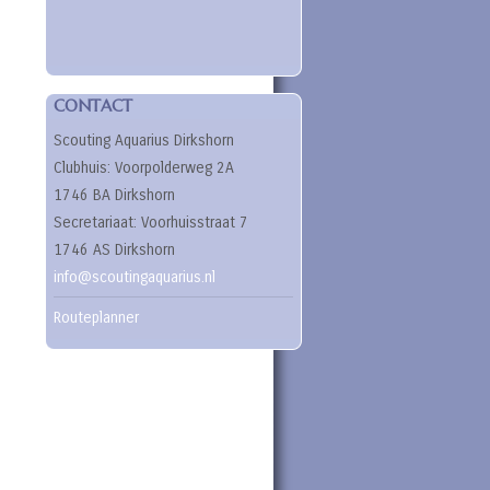
CONTACT
Scouting Aquarius Dirkshorn
Clubhuis: Voorpolderweg 2A
1746 BA Dirkshorn
Secretariaat: Voorhuisstraat 7
1746 AS Dirkshorn
info@scoutingaquarius.nl
Routeplanner