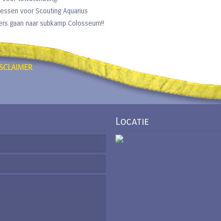
lessen voor Scouting Aquarius
rs gaan naar subkamp Colosseum!!
Locatie