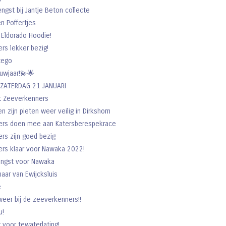
gst bij Jantje Beton collecte
n Poffertjes
 Eldorado Hoodie!
rs lekker bezig!
tego
euwjaar!💫🌟
ZATERDAG 21 JANUARI
t Zeeverkenners
en zijn pieten weer veilig in Dirkshorn
ers doen mee aan Katersberespekrace
rs zijn goed bezig
rs klaar voor Nawaka 2022!
engst voor Nawaka
aar van Ewijcksluis
e
lweer bij de zeeverkenners!!
u!
r voor tewaterlating!