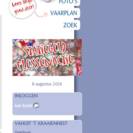
8 augustus 2026
INLOGGEN
Aan boord
VANUIT ’T KRAAIENNEST
Tagcloud