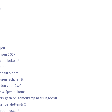
s
jer!
ampen 2024
data bekend!
kken
n fluitkoord
huren, schuren💪
gden voor CWO!
e welpen opkomst
rs gaan op zomerkamp naar Uitgeest!
an de vletten💪⛵️
groot succes!