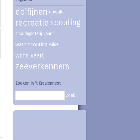
dolfijnen
nawaka
recreatie
scouting
scoutingloterij
vaart
waterscouting
wilde
wilde vaart
zeeverkenners
Zoeken in ’t Kraaiennest
Zoek