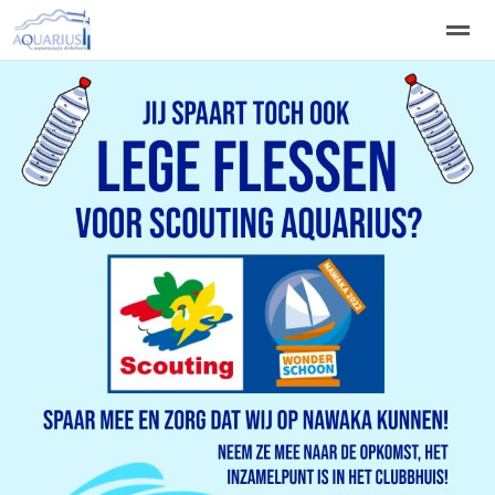
Welkom
Welpen
Zeeverkenners
Wilde vaart
Home
Zoeken
Vacatures