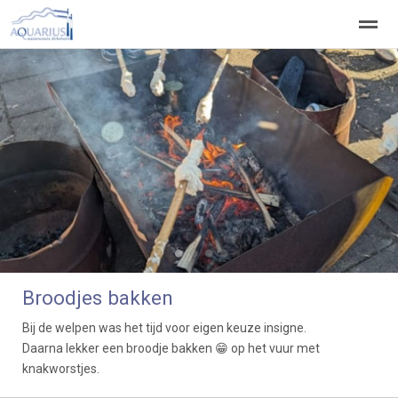
Welkom
Welpen
Zeeverkenners
Wilde vaart
Home
Zoeken
Vacatures
●
●
●
●
Broodjes bakken
Bij de welpen was het tijd voor eigen keuze insigne.
Daarna lekker een broodje bakken 😁 op het vuur met
knakworstjes.