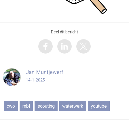
Deel dit bericht
Jan Muntjewerf
14-1-2025
cwo
mbl
scouting
waterwerk
youtube