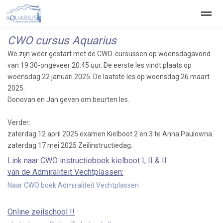
CWO cursus Aquarius
Welkom
Welpen
Zeeverkenners
Wilde vaart
We zijn weer gestart met de CWO-cursussen op woensdagavond
van 19:30-ongeveer 20:45 uur. De eerste les vindt plaats op
woensdag 22 januari 2025. De laatste les op woensdag 26 maart
Home
Zoeken
Vacatures
2025.
Donovan en Jan geven om beurten les.
Verder:
zaterdag 12 april 2025 examen Kielboot 2 en 3 te Anna Paulowna.
zaterdag 17 mei 2025 Zeilinstructiedag.
Link naar CWO instructieboek kielboot I, II & II
van de Admiraliteit Vechtplassen:
Naar CWO boek Admiraliteit Vechtplassen
Online zeilschool !!