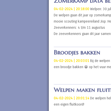
Zomerkamp data be
04-02-2024 | 20:18:00
Welpen: 30 ju
De welpen gaan dit jaar op zomerkamp
mooie scouting kampeereiland Jisp. He
Zeeverkenners: 4 t/m 11 augustus
De zeeverkenners gaan dit jaar same
Broodjes bakken
04-02-2024 | 20:03:01
Bij de welpen 
een broodje bakken 😁 op het vuur me
Welpen maken flui
04-02-2024 | 20:01:14
De welpen heb
een eigen fluitkoord!