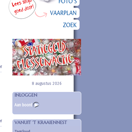
r
8 augustus 2026
INLOGGEN
Aan boord
r
VANUIT ’T KRAAIENNEST
Tagcloud