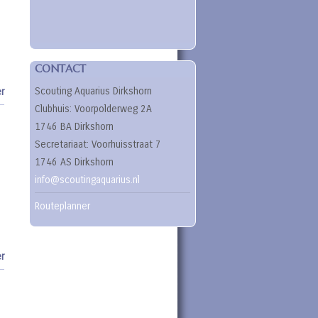
CONTACT
Scouting Aquarius Dirkshorn
r
Clubhuis: Voorpolderweg 2A
1746 BA Dirkshorn
Secretariaat: Voorhuisstraat 7
1746 AS Dirkshorn
info@scoutingaquarius.nl
Routeplanner
r