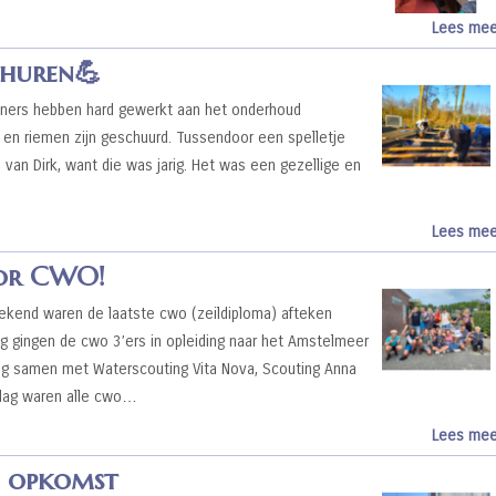
Lees mee
churen💪
ers hebben hard gewerkt aan het onderhoud
en riemen zijn geschuurd. Tussendoor een spelletje
 van Dirk, want die was jarig. Het was een gezellige en
Lees mee
oor CWO!
kend waren de laatste cwo (zeildiploma) afteken
g gingen de cwo 3’ers in opleiding naar het Amstelmeer
dag samen met Waterscouting Vita Nova, Scouting Anna
ndag waren alle cwo…
Lees mee
n opkomst