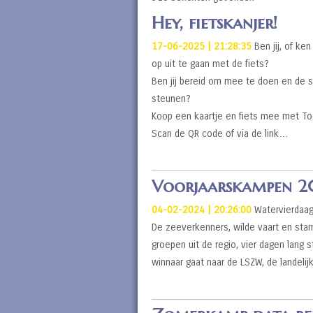
Hey, fietskanjer!
17-06-2025 | 21:28:35
Ben jij, of ken
op uit te gaan met de fiets?
Ben jij bereid om mee te doen en de s
steunen?
Koop een kaartje en fiets mee met T
Scan de QR code of via de link…
Voorjaarskampen 
04-02-2024 | 20:26:00
Watervierdaag
De zeeverkenners, wilde vaart en sta
groepen uit de regio, vier dagen lang st
winnaar gaat naar de LSZW, de landeli