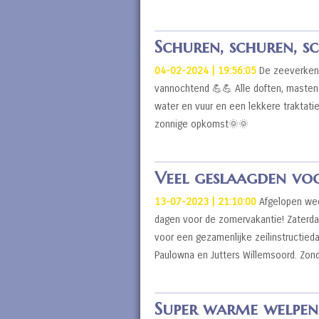
Schuren, schuren, s
04-02-2024 | 19:56:05
De zeeverkenn
vannochtend 💪💪 Alle doften, masten 
water en vuur en een lekkere traktatie
zonnige opkomst🌞🌞
Veel geslaagden v
13-07-2023 | 21:10:00
Afgelopen wee
dagen voor de zomervakantie! Zaterda
voor een gezamenlijke zeilinstructie
Paulowna en Jutters Willemsoord. Zo
Super warme welpe