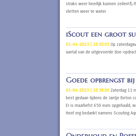
straks weer heerlijk kunnen zeilen!💪⛵
vletten weer te water.
iScout een groot su
01-04-2023 | 16:50:05
Op zaterdagav
aantal van de uitgevoerde doe-opdracht
Goede opbrengst bij
01-04-2023 | 16:38:00
Zaterdag 11 m
best gedaan tijdens de Jantje Beton c
Er is maarliefst 650 euro opgehaald, 
Heel erg bedankt namens Scouting Aqu
Onderhoud en Poffe