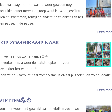
dden vandaag met het warme weer gewoon nog
et Dirkshorner meer. De groep werd in twee gesplitst
elen en zwemmen, terwijl de andere helft lekker aan het
ven pauze. In de pauze…
Lees mee
n op zomerkamp naar
an we heen op zomerkamp?⛵️🌞
zeeverkenners alweer de laatste opkomst voor
ze lekker het water op⛵️
nden ze de vaarroute naar zomerkamp in elkaar puzzelen, en zo de locatie
Lees mee
letten💪⛵️
en is er weer hard gewerkt aan de vletten zodat we