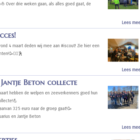
️⛵️ Over drie weken gaan, als alles goed gaat, de
Lees mee
cces!
ond 4 maart deden wij mee aan #iscout! Zie hier een
en!🥳🏃‍♀️🕺
Lees mee
 Jantje Beton collecte
aart hebben de welpen en zeeverkenners goed hun
ollecte!💪
waarvan 325 euro naar de groep gaat!🥳
arius en Jantje Beton
Lees mee
rtjes