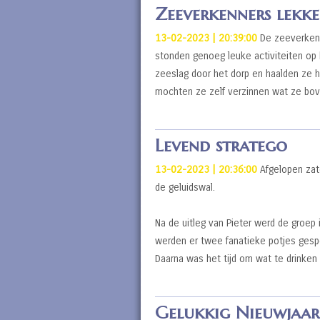
Zeeverkenners lekke
13-02-2023 | 20:39:00
De zeeverkenn
stonden genoeg leuke activiteiten op
zeeslag door het dorp en haalden ze h
mochten ze zelf verzinnen wat ze b
Levend stratego
13-02-2023 | 20:36:00
Afgelopen zat
de geluidswal.
Na de uitleg van Pieter werd de groep
werden er twee fanatieke potjes gesp
Daarna was het tijd om wat te drinke
Gelukkig Nieuwjaar