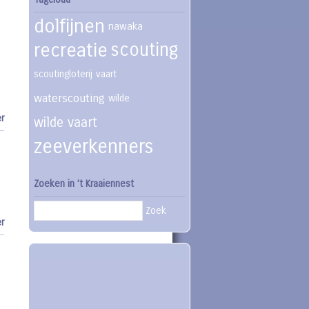
dolfijnen
nawaka
recreatie
scouting
scoutingloterij
vaart
waterscouting
wilde
r
wilde vaart
zeeverkenners
Zoeken in ’t Kraaiennest
Zoek
r