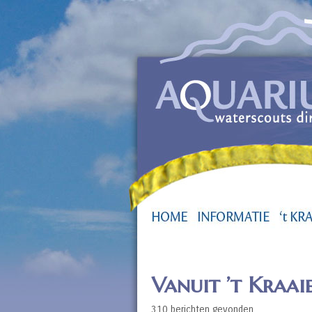
Vanuit ’t Kraai
310 berichten gevonden