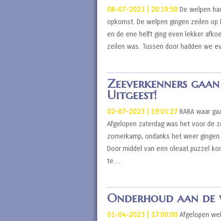
08-07-2023 | 20:19:50
De welpen ha
opkomst. De welpen gingen zeilen op h
en de ene helft ging even lekker afko
zeilen was. Tussen door hadden we e
Zeeverkenners gaa
Uitgeest!
02-07-2023 | 19:01:27
RARA waar ga
Afgelopen zaterdag was het voor de 
zomerkamp, ondanks het weer gingen 
Door middel van een oleaat puzzel ko
te…
Onderhoud aan de v
01-04-2023 | 17:00:00
Afgelopen wek