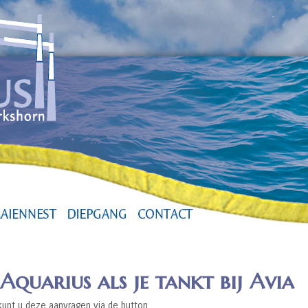
Aquarius als je tankt bij Avia
kunt u deze aanvragen via de button