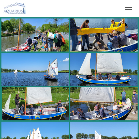
Welkom
Welpen
Zeeverkenners
Wilde vaart
Home
Zoeken
Vacatures