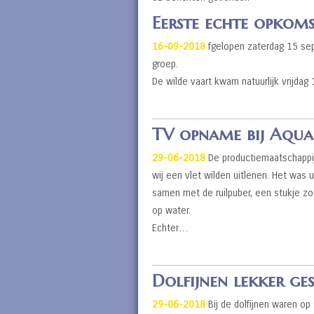
Eerste echte opkomst
16-09-2018
fgelopen zaterdag 15 se
groep.
De wilde vaart kwam natuurlijk vrijdag
TV opname bij Aqua
29-06-2018
De productiemaatschappij 
wij een vlet wilden uitlenen. Het was u
samen met de ruilpuber, een stukje zou
op water.
Echter…
Dolfijnen lekker ges
29-06-2018
Bij de dolfijnen waren op 