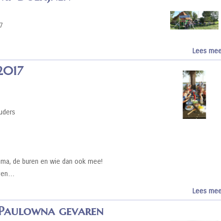
17
Lees mee
2017
ouders
 oma, de buren en wie dan ook mee!
even…
Lees mee
 Paulowna gevaren