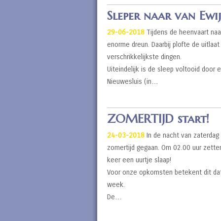
Sleper naar van Ewi
29-06-2018
Tijdens de heenvaart naar
enorme dreun. Daarbij plofte de uitlaa
verschrikkelijkste dingen.
Uiteindelijk is de sleep voltooid door 
Nieuwesluis (in…
ZOMERTIJD start!
24-03-2018
In de nacht van zaterdag
zomertijd gegaan. Om 02.00 uur zette
keer een uurtje slaap!
Voor onze opkomsten betekent dit da
week.
De…