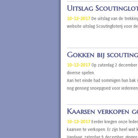
Uitslag Scoutinglote
10-12-2017
De uitslag van de trekking
website uitslag Scoutingloterij voor 
Gokken bij scoutin
10-12-2017
Op zaterdag 2 december h
diverse spelen.
Aan het einde had sommigen hun bak vo
nog genoeg snoepgoed voor iedereen
Kaarsen verkopen g
10-12-2017
Eerder kregen onze leden
kaarsen te verkopen. Er zijn heel wat
Vandaag, zaterdag 9 december, gingen