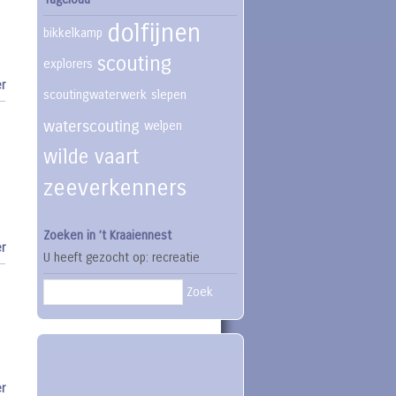
dolfijnen
bikkelkamp
scouting
explorers
r
scoutingwaterwerk
slepen
waterscouting
welpen
wilde vaart
zeeverkenners
Zoeken in ’t Kraaiennest
r
U heeft gezocht op: recreatie
Zoek
r