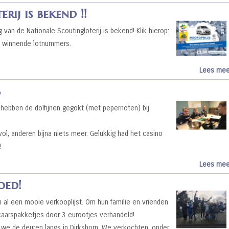
rij is bekend !!
 van de Nationale Scoutingloterij is bekend! Klik hierop:
de winnende lotnummers.
Lees mee
g
ebben de dolfijnen gegokt (met pepernoten) bij
l, anderen bijna niets meer. Gelukkig had het casino
!
Lees mee
oed!
 al een mooie verkooplijst. Om hun familie en vrienden
 kaarspakketjes door 3 eurootjes verhandeld!
 we de deuren langs in Dirkshorn. We verkochten, onder