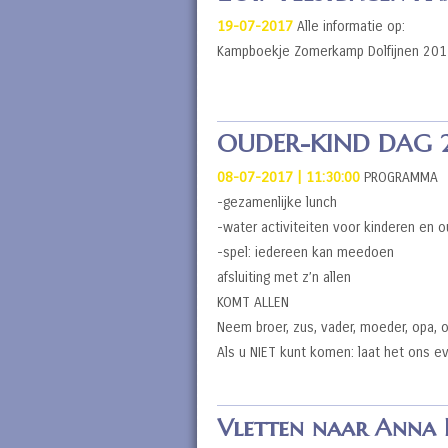
19-07-2017
Alle informatie op:
Kampboekje Zomerkamp Dolfijnen 20
OUDER-KIND DAG 
08-07-2017 | 11:30:00
PROGRAMMA
-gezamenlijke lunch
-water activiteiten voor kinderen en 
-spel: iedereen kan meedoen
afsluiting met z’n allen
KOMT ALLEN
Neem broer, zus, vader, moeder, opa,
Als u NIET kunt komen: laat het ons 
Vletten naar Anna