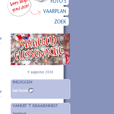
r
9 augustus 2026
INLOGGEN
Aan boord
r
VANUIT ’T KRAAIENNEST
Tagcloud