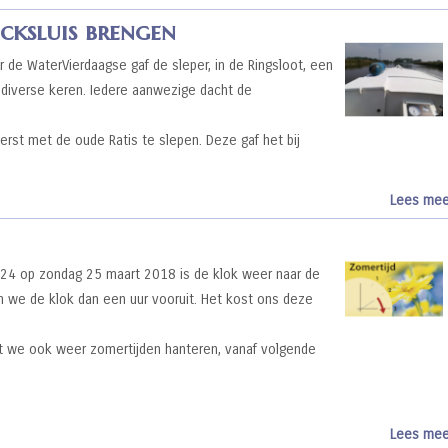
jcksluis brengen
 de WaterVierdaagse gaf de sleper, in de Ringsloot, een
t diverse keren. Iedere aanwezige dacht de
eerst met de oude Ratis te slepen. Deze gaf het bij
Lees mee
 24 op zondag 25 maart 2018 is de klok weer naar de
n we de klok dan een uur vooruit. Het kost ons deze
t we ook weer zomertijden hanteren, vanaf volgende
Lees mee