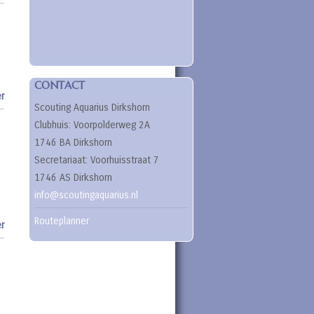
CONTACT
r
Scouting Aquarius Dirkshorn
Clubhuis: Voorpolderweg 2A
1746 BA Dirkshorn
Secretariaat: Voorhuisstraat 7
1746 AS Dirkshorn
info@scoutingaquarius.nl
Routeplanner
r