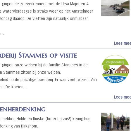
 gingen de zeeverkenners met de Ursa Major en 4
e WaterVierdaagse is straks weer op het Amstelmeer.
ondag daarop. De vletten zijn natuurlijk onmisbaar
en…
Lees mee
derij Stammes op visite
gingen onze welpen bij de familie Stammes in de
un Stammes zitten bij onze welpen.
eid op de prachtige boerderij. Er was veel te zien. Van
eien. De koeien…
Lees mee
denherdenking
hebben Hidde en Rinske (broer en zus!) keurig hun
enking van Dirkshorn.