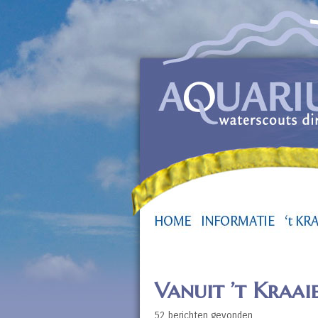
Vanuit ’t Kraai
52 berichten gevonden