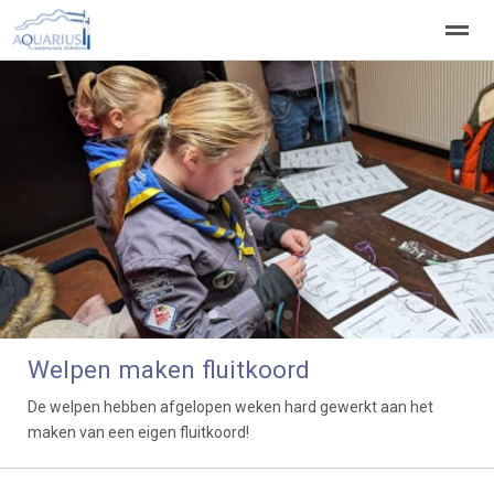
Welkom
Welpen
Zeeverkenners
Wilde vaart
Home
Zoeken
Vacatures
●
●
●
●
●
Welpen maken fluitkoord
De welpen hebben afgelopen weken hard gewerkt aan het
maken van een eigen fluitkoord!