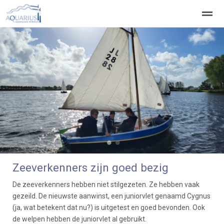
Welkom
Welpen
Zeeverkenners
Wilde vaart
Home
Zoeken
Vacatures
●
●
Zeeverkenners zijn goed bezig
De zeeverkenners hebben niet stilgezeten. Ze hebben vaak
gezeild. De nieuwste aanwinst, een juniorvlet genaamd Cygnus
(ja, wat betekent dat nu?) is uitgetest en goed bevonden. Ook
de welpen hebben de juniorvlet al gebruikt.