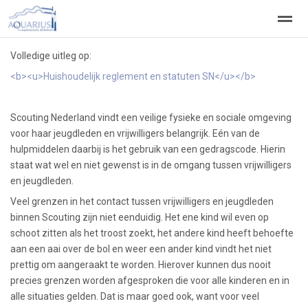
Volledige uitleg op:
Welkom
Welpen
Zeeverkenners
Wilde vaart
<b><u>Huishoudelijk reglement en statuten SN</u></b>
Home
Zoeken
Vacatures
Scouting Nederland vindt een veilige fysieke en sociale omgeving
voor haar jeugdleden en vrijwilligers belangrijk. Eén van de
hulpmiddelen daarbij is het gebruik van een gedragscode. Hierin
staat wat wel en niet gewenst is in de omgang tussen vrijwilligers
en jeugdleden.
Veel grenzen in het contact tussen vrijwilligers en jeugdleden
binnen Scouting zijn niet eenduidig. Het ene kind wil even op
schoot zitten als het troost zoekt, het andere kind heeft behoefte
aan een aai over de bol en weer een ander kind vindt het niet
prettig om aangeraakt te worden. Hierover kunnen dus nooit
precies grenzen worden afgesproken die voor alle kinderen en in
alle situaties gelden. Dat is maar goed ook, want voor veel