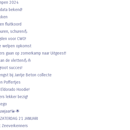
ampen 2024
data bekend!
kken
n fluitkoord
huren, schuren💪
gden voor CWO!
e welpen opkomst
rs gaan op zomerkamp naar Uitgeest!
an de vletten💪⛵️
groot succes!
gst bij Jantje Beton collecte
n Poffertjes
 Eldorado Hoodie!
rs lekker bezig!
tego
euwjaar!💫🌟
ZATERDAG 21 JANUARI
t Zeeverkenners