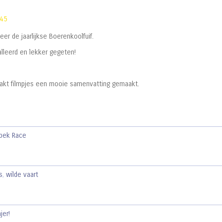
:45
er de jaarlijkse Boerenkoolfuif.
lleerd en lekker gegeten!
akt filmpjes een mooie samenvatting gemaakt.
spek Race
s
,
wilde vaart
jer!