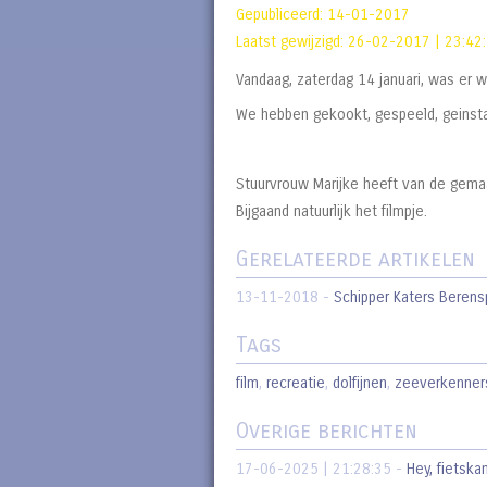
Gepubliceerd:
14-01-2017
Laatst gewijzigd:
26-02-2017 | 23:42
Vandaag, zaterdag 14 januari, was er we
We hebben gekookt, gespeeld, geinsta
Stuurvrouw Marijke heeft van de gema
Bijgaand natuurlijk het filmpje.
Gerelateerde artikelen
13-11-2018
-
Schipper Katers Beren
Tags
film
,
recreatie
,
dolfijnen
,
zeeverkenner
Overige berichten
17-06-2025 | 21:28:35
-
Hey, fietskan