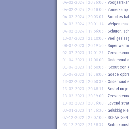
04-02-2024 | 20:26:00
-
Voorjaarsk
04-02-2024 | 20:18:00
-
Zomerkamp 
04-02-2024 | 20:03:01
-
Broodjes ba
04-02-2024 | 20:01:14
-
Welpen make
04-02-2024 | 19:56:05
-
Schuren, sc
13-07-2023 | 21:10:00
-
Veel geslaa
08-07-2023 | 20:19:50
-
Super warm
02-07-2023 | 19:01:27
-
Zeeverkenne
01-04-2023 | 17:00:00
-
Onderhoud a
01-04-2023 | 16:50:05
-
iScout een 
01-04-2023 | 16:38:00
-
Goede opbren
13-02-2023 | 20:50:32
-
Onderhoud e
13-02-2023 | 20:48:11
-
Bestel nu je
13-02-2023 | 20:39:00
-
Zeeverkenne
13-02-2023 | 20:36:00
-
Levend stra
03-01-2023 | 14:36:30
-
Gelukkig Ni
07-12-2022 | 22:07:00
-
SCHAATSEN 
03-12-2022 | 21:38:39
-
Sintopkoms