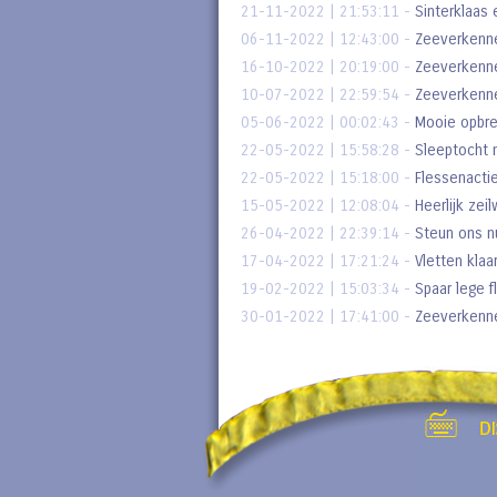
21-11-2022 | 21:53:11
-
Sinterklaas 
06-11-2022 | 12:43:00
-
Zeeverkenn
16-10-2022 | 20:19:00
-
Zeeverkenne
10-07-2022 | 22:59:54
-
Zeeverkenne
05-06-2022 | 00:02:43
-
Mooie opbr
22-05-2022 | 15:58:28
-
Sleeptocht n
22-05-2022 | 15:18:00
-
Flessenacti
15-05-2022 | 12:08:04
-
Heerlijk zei
26-04-2022 | 22:39:14
-
Steun ons n
17-04-2022 | 17:21:24
-
Vletten klaa
19-02-2022 | 15:03:34
-
Spaar lege f
30-01-2022 | 17:41:00
-
Zeeverkenne