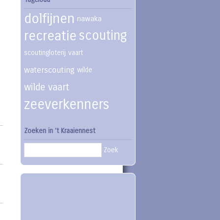
dolfijnen
nawaka
recreatie
scouting
scoutingloterij
vaart
waterscouting
wilde
wilde vaart
zeeverkenners
Zoeken in ’t Kraaiennest
Zoek