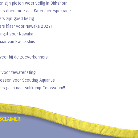
en zijn pieten weer veilig in Dirkshorn
ers doen mee aan Katersberespekrace
rs zijn goed bezig
rs klaar voor Nawaka 2022!
engst voor Nawaka
aar van Ewijcksluis
e
lweer bij de zeeverkenners!!
u!
r voor tewaterlating!
lessen voor Scouting Aquarius
rs gaan naar subkamp Colosseum!!