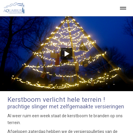
Welkom
Welpen
Zeeverkenners
Wilde vaart
Home
Zoeken
Vacatures
Kerstboom verlicht hele terrein !
prachtige slinger met zelfgemaakte versieringen
Al weer ruim een week staat de kerstboom te branden op ons
terrein.
Afgelopen zaterdag hebben we de versierspulletjes van de