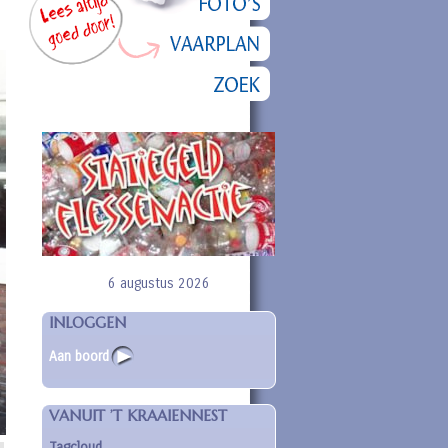
6 augustus 2026
INLOGGEN
Aan boord
VANUIT ’T KRAAIENNEST
Tagcloud