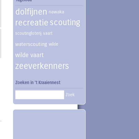
dolfijnen
nawaka
recreatie
scouting
scoutingloterij
vaart
waterscouting
wilde
wilde vaart
zeeverkenners
Zoeken in ’t Kraaiennest
Zoek