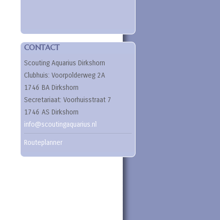
CONTACT
Scouting Aquarius Dirkshorn
Clubhuis: Voorpolderweg 2A
1746 BA Dirkshorn
Secretariaat: Voorhuisstraat 7
1746 AS Dirkshorn
info@scoutingaquarius.nl
Routeplanner