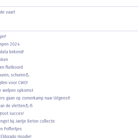
lde vaart
jer!
ampen 2024
data bekend!
kken
n fluitkoord
huren, schuren💪
gden voor CWO!
e welpen opkomst
rs gaan op zomerkamp naar Uitgeest!
an de vletten💪⛵️
groot succes!
gst bij Jantje Beton collecte
n Poffertjes
 Eldorado Hoodie!