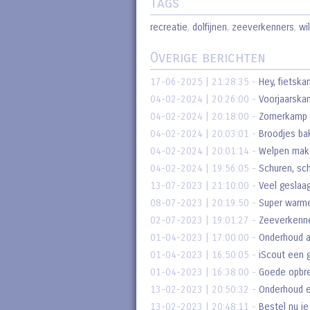
Tags
recreatie
,
dolfijnen
,
zeeverkenners
,
wi
Overige berichten
17-06-2025 | 21:28:35
-
Hey, fietskan
04-02-2024 | 20:26:00
-
Voorjaarsk
04-02-2024 | 20:18:00
-
Zomerkamp 
04-02-2024 | 20:03:01
-
Broodjes ba
04-02-2024 | 20:01:14
-
Welpen make
04-02-2024 | 19:56:05
-
Schuren, sc
13-07-2023 | 21:10:00
-
Veel geslaa
08-07-2023 | 20:19:50
-
Super warm
02-07-2023 | 19:01:27
-
Zeeverkenne
01-04-2023 | 17:00:00
-
Onderhoud a
01-04-2023 | 16:50:05
-
iScout een 
01-04-2023 | 16:38:00
-
Goede opbren
13-02-2023 | 20:50:32
-
Onderhoud e
13-02-2023 | 20:48:11
-
Bestel nu je