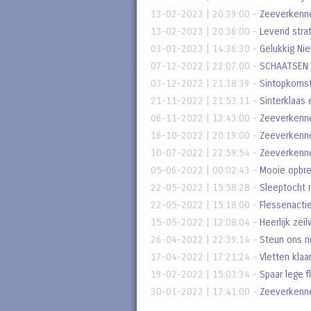
13-02-2023 | 20:39:00
-
Zeeverkenne
13-02-2023 | 20:36:00
-
Levend stra
03-01-2023 | 14:36:30
-
Gelukkig Ni
07-12-2022 | 22:07:00
-
SCHAATSEN 
03-12-2022 | 21:38:39
-
Sintopkoms
21-11-2022 | 21:53:11
-
Sinterklaas 
06-11-2022 | 12:43:00
-
Zeeverkenn
16-10-2022 | 20:19:00
-
Zeeverkenne
10-07-2022 | 22:59:54
-
Zeeverkenne
05-06-2022 | 00:02:43
-
Mooie opbr
22-05-2022 | 15:58:28
-
Sleeptocht n
22-05-2022 | 15:18:00
-
Flessenacti
15-05-2022 | 12:08:04
-
Heerlijk zei
26-04-2022 | 22:39:14
-
Steun ons n
17-04-2022 | 17:21:24
-
Vletten klaa
19-02-2022 | 15:03:34
-
Spaar lege f
30-01-2022 | 17:41:00
-
Zeeverkenne