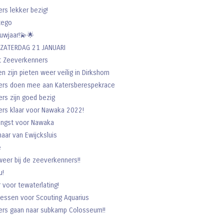
rs lekker bezig!
tego
euwjaar!💫🌟
ZATERDAG 21 JANUARI
t Zeeverkenners
en zijn pieten weer veilig in Dirkshorn
ers doen mee aan Katersberespekrace
rs zijn goed bezig
rs klaar voor Nawaka 2022!
engst voor Nawaka
aar van Ewijcksluis
e
lweer bij de zeeverkenners!!
u!
r voor tewaterlating!
lessen voor Scouting Aquarius
rs gaan naar subkamp Colosseum!!