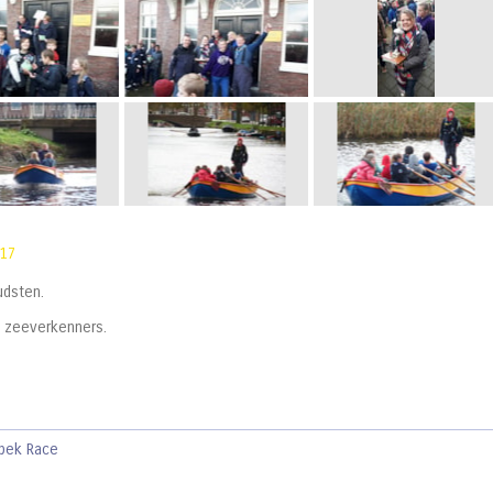
:17
udsten.
e zeeverkenners.
spek Race