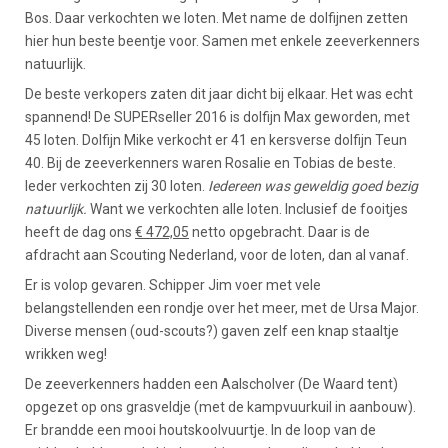
Bos. Daar verkochten we loten. Met name de dolfijnen zetten
hier hun beste beentje voor. Samen met enkele zeeverkenners
natuurlijk.
De beste verkopers zaten dit jaar dicht bij elkaar. Het was echt
spannend! De SUPERseller 2016 is dolfijn Max geworden, met
45 loten. Dolfijn Mike verkocht er 41 en kersverse dolfijn Teun
40. Bij de zeeverkenners waren Rosalie en Tobias de beste.
Ieder verkochten zij 30 loten.
Iedereen was geweldig goed bezig
natuurlijk.
Want we verkochten alle loten. Inclusief de fooitjes
heeft de dag ons
€ 472,05
netto opgebracht. Daar is de
afdracht aan Scouting Nederland, voor de loten, dan al vanaf.
Er is volop gevaren. Schipper Jim voer met vele
belangstellenden een rondje over het meer, met de Ursa Major.
Diverse mensen (oud-scouts?) gaven zelf een knap staaltje
wrikken weg!
De zeeverkenners hadden een Aalscholver (De Waard tent)
opgezet op ons grasveldje (met de kampvuurkuil in aanbouw).
Er brandde een mooi houtskoolvuurtje. In de loop van de