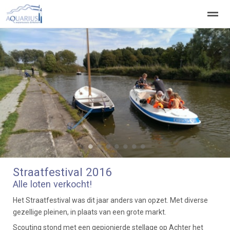
Welkom
Welpen
Zeeverkenners
Wilde vaart
Home
Zoeken
Vacatures
●
●
●
●
●
●
●
Straatfestival 2016
Alle loten verkocht!
Het Straatfestival was dit jaar anders van opzet. Met diverse
gezellige pleinen, in plaats van een grote markt.
Scouting stond met een gepionierde stellage op Achter het