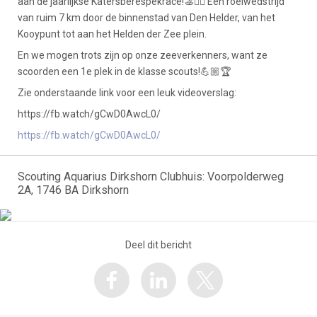
aan de jaarlijkse Katersberespekrace!🚣🚣‍♀ Een roeiwedstrijd
van ruim 7 km door de binnenstad van Den Helder, van het
Kooypunt tot aan het Helden der Zee plein.
En we mogen trots zijn op onze zeeverkenners, want ze
scoorden een 1e plek in de klasse scouts!💪🏼🏆
Zie onderstaande link voor een leuk videoverslag:
https://fb.watch/gCwD0AwcL0/
https://fb.watch/gCwD0AwcL0/
Scouting Aquarius Dirkshorn Clubhuis: Voorpolderweg
2A, 1746 BA Dirkshorn
Deel dit bericht