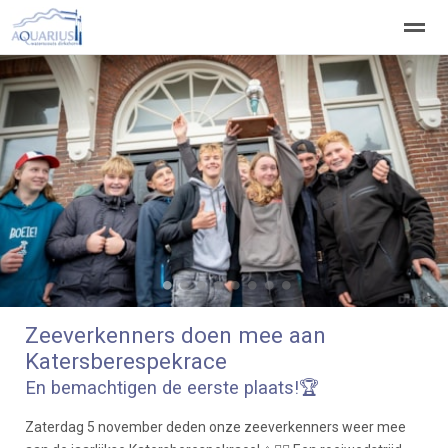
Welkom
Welpen
Zeeverkenners
Wilde vaart
Home
Zoeken
Vacatures
●
●
●
●
●
●
●
●
Zeeverkenners doen mee aan
Katersberespekrace
En bemachtigen de eerste plaats!🏆
Zaterdag 5 november deden onze zeeverkenners weer mee