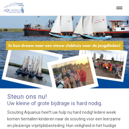
Welkom
Welpen
Zeeverkenners
Wilde vaart
Home
Zoeken
Vacatures
●
●
Steun ons nu!
Uw kleine of grote bijdrage is hard nodig.
Scouting Aquarius heeft uw hulp nu hard nodig! Iedere week
komen tientallen kinderen naar de scouting voor een leerzame
en plezierige vrijetijdsbesteding. Hun veiligheid in het huidige