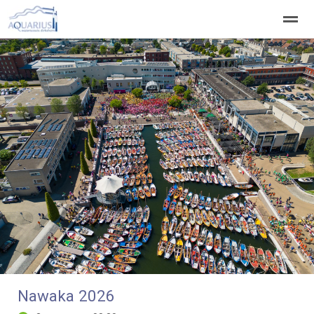
Welkom
Welpen
Zeeverkenners
Wilde vaart
Home
Zoeken
Vacatures
Nawaka 2026