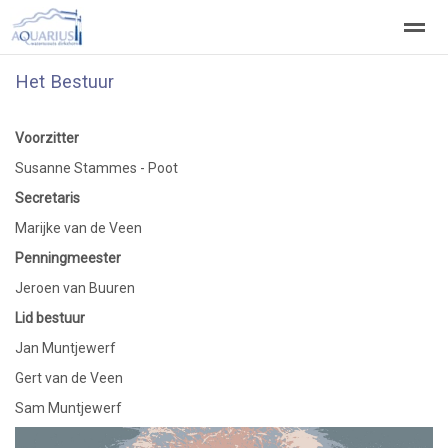
Het Bestuur
Welkom
Welpen
Zeeverkenners
Wilde vaart
Voorzitter
Home
Zoeken
Vacatures
Susanne Stammes - Poot
Secretaris
Marijke van de Veen
Penningmeester
Jeroen van Buuren
Lid bestuur
Jan Muntjewerf
Gert van de Veen
Sam Muntjewerf