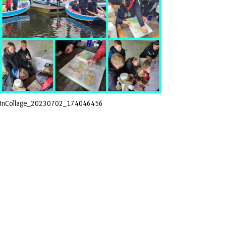
InCollage_20230702_174046456