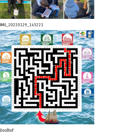
IMG_20220129_145221
Doolhof